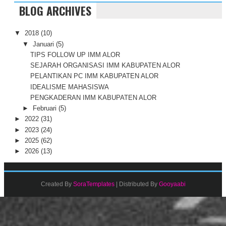
BLOG ARCHIVES
▼
2018
(10)
▼
Januari
(5)
TIPS FOLLOW UP IMM ALOR
SEJARAH ORGANISASI IMM KABUPATEN ALOR
PELANTIKAN PC IMM KABUPATEN ALOR
IDEALISME MAHASISWA
PENGKADERAN IMM KABUPATEN ALOR
►
Februari
(5)
►
2022
(31)
►
2023
(24)
►
2025
(62)
►
2026
(13)
Created By
SoraTemplates
| Distributed By
Gooyaabi