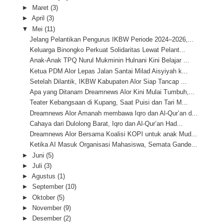
►
Maret
(3)
►
April
(3)
▼
Mei
(11)
Jelang Pelantikan Pengurus IKBW Periode 2024–2026,...
Keluarga Binongko Perkuat Solidaritas Lewat Pelant...
Anak-Anak TPQ Nurul Mukminin Hulnani Kini Belajar ...
Ketua PDM Alor Lepas Jalan Santai Milad Aisyiyah k...
Setelah Dilantik, IKBW Kabupaten Alor Siap Tancap ...
Apa yang Ditanam Dreamnews Alor Kini Mulai Tumbuh,...
Teater Kebangsaan di Kupang, Saat Puisi dan Tari M...
Dreamnews Alor Amanah membawa Iqro dan Al-Qur’an d...
Cahaya dari Dulolong Barat, Iqro dan Al-Qur’an Had...
Dreamnews Alor Bersama Koalisi KOPI untuk anak Mud...
Ketika AI Masuk Organisasi Mahasiswa, Semata Gande...
►
Juni
(5)
►
Juli
(3)
►
Agustus
(1)
►
September
(10)
►
Oktober
(5)
►
November
(9)
►
Desember
(2)