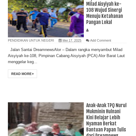
Milad Aisyiyah ke-
108 Wujud Sinergi
Menuju Ketahanan
Pangan Lokal
PENDIDIKAN UNTUK NEGERI
Mei 17, 2025
Add Comment
Jalan Santai DreamnewsAlor – Dalam rangka menyambut Milad
Aisyiyah ke-108, Pimpinan Cabang Aisyiyah (PCA) Alor Barat Laut
menggelar keg...
READ MORE
Anak-Anak TPQ Nurul
Mukminin Hulnani
Kini Belajar Lebih
Nyaman Berkat
Bantuan Papan Tulis
dari Dreamnews