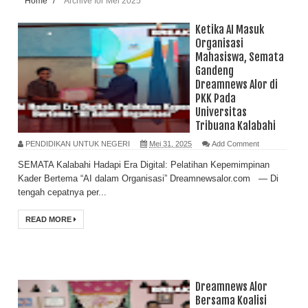
Home
/
Archive for Mei 2025
Ketika AI Masuk
Organisasi
Mahasiswa, Semata
Gandeng
Dreamnews Alor di
PKK Pada
Universitas
Tribuana Kalabahi
PENDIDIKAN UNTUK NEGERI
Mei 31, 2025
Add Comment
SEMATA Kalabahi Hadapi Era Digital: Pelatihan Kepemimpinan
Kader Bertema “AI dalam Organisasi” Dreamnewsalor.com — Di
tengah cepatnya per...
READ MORE
Dreamnews Alor
Bersama Koalisi